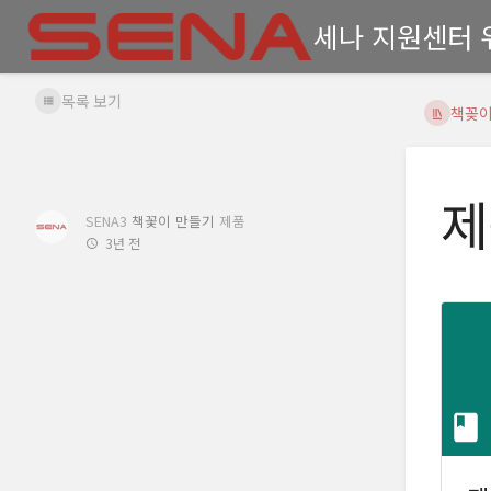
세나 지원센터 
목록 보기
책꽂
제
SENA3
책꽃이 만들기
제품
3년 전