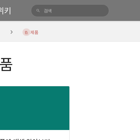
위키
이
제품
품