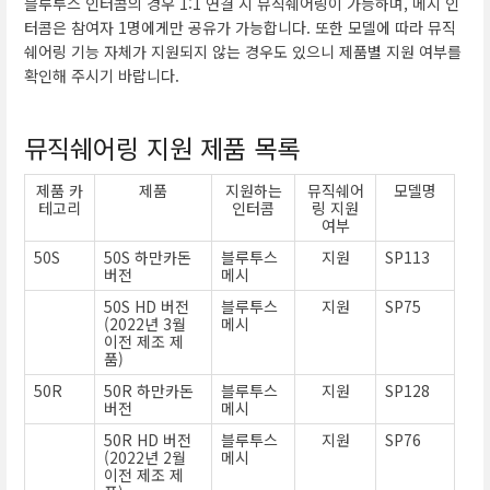
블루투스 인터콤의 경우 1:1 연결 시 뮤직쉐어링이 가능하며, 메시 인
터콤은 참여자 1명에게만 공유가 가능합니다. 또한 모델에 따라 뮤직
쉐어링 기능 자체가 지원되지 않는 경우도 있으니 제품별 지원 여부를
확인해 주시기 바랍니다.
뮤직쉐어링 지원 제품 목록
제품 카
제품
지원하는
뮤직쉐어
모델명
테고리
인터콤
링 지원
여부
50S
50S 하만카돈
블루투스
지원
SP113
버전
메시
50S HD 버전
블루투스
지원
SP75
(2022년 3월
메시
이전 제조 제
품)
50R
50R 하만카돈
블루투스
지원
SP128
버전
메시
50R HD 버전
블루투스
지원
SP76
(2022년 2월
메시
이전 제조 제