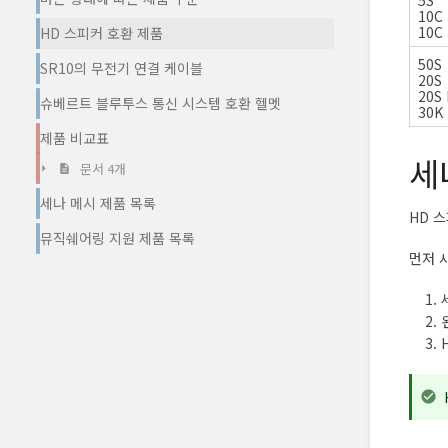
5S
10C
10C
HD 스피커 호환 제품
50S
SR10의 무전기 연결 케이블
20S
20S
슈베르트 블루투스 통신 시스템 호환 헬멧
30K
제품 비교표
세
문서 4개
세나 메시 제품 목록
HD 
뮤직쉐어링 지원 제품 목록
먼저 