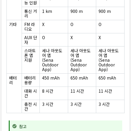
능 인원
통신 거
1 km
900 m
900 m
리
기타
FM 라
X
O
O
디오
AUX 단
O
X
X
자
스마트
세나 아웃도
세나 아웃도
세나 아웃도
폰 앱
어 앱
어 앱
어 앱
지원
(Sena
(Sena
(Sena
Outdoor
Outdoor
Outdoor
App)
App)
App)
배터
배터리
450 mAh
650 mAh
650 mAh
리
용량
대화 시
8 시간
11 시간
11 시간
간
충전 시
3 시간
3 시간
3 시간
간
참고