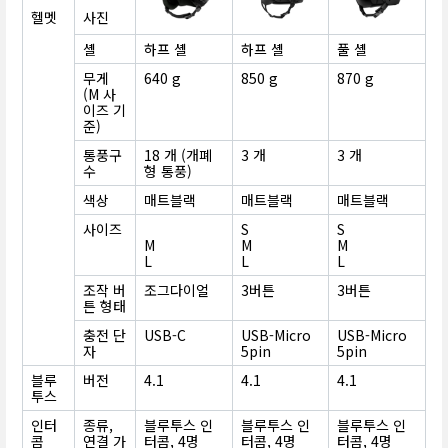
헬멧
사진
셸
하프 셸
하프 셸
풀 셸
무게
640 g
850 g
870 g
(M 사
이즈 기
준)
통풍구
18 개 (개폐
3 개
3 개
수
형 통풍)
색상
매트블랙
매트블랙
매트블랙
사이즈
S
S
M
M
M
L
L
L
조작 버
조그다이얼
3버튼
3버튼
튼 형태
충전 단
USB-C
USB-Micro
USB-Micro
자
5pin
5pin
블루
버전
4.1
4.1
4.1
투스
인터
종류,
블루투스 인
블루투스 인
블루투스 인
콤
연결 가
터콤, 4명
터콤, 4명
터콤, 4명