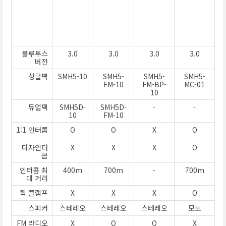
블루투스
3.0
3.0
3.0
3.0
버전
싱글팩
SMH5-10
SMH5-
SMH5-
SMH5-
FM-10
FM-BP-
MC-01
10
듀얼팩
SMH5D-
SMH5D-
-
-
10
FM-10
1:1 인터콤
O
O
X
O
다자인터
X
X
X
O
콤
인터콤 최
400m
700m
-
700m
대 거리
퀵 클램프
X
X
X
O
스피커
스테레오
스테레오
스테레오
모노
FM 라디오
X
O
O
X