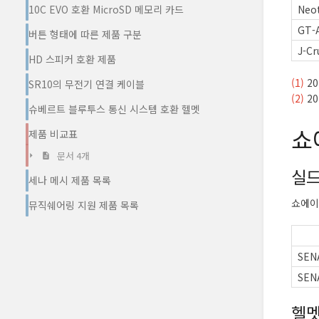
Neot
10C EVO 호환 MicroSD 메모리 카드
GT-A
버튼 형태에 따른 제품 구분
J-Cru
HD 스피커 호환 제품
(1)
20
SR10의 무전기 연결 케이블
(2)
20
슈베르트 블루투스 통신 시스템 호환 헬멧
쇼
제품 비교표
문서 4개
실드
세나 메시 제품 목록
쇼에이
뮤직쉐어링 지원 제품 목록
SEN
SEN
헬멧